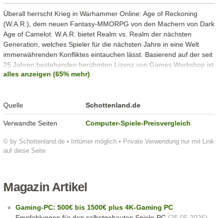
Überall herrscht Krieg in Warhammer Online: Age of Reckoning
(W.A.R.), dem neuen Fantasy-MMORPG von den Machern von Dark
Age of Camelot. W.A.R. bietet Realm vs. Realm der nächsten
Generation, welches Spieler für die nächsten Jahre in eine Welt
immerwährenden Konfliktes eintauchen lässt. Basierend auf der seit
25 Jahren bestehenden berühmten Lizenz von Games Workshop ist
alles anzeigen (65% mehr)
die Fantasywelt von Warhammer bis heute eine der am weitesten
ausgearbeiteten Welten in diesem Genre. Dominiert von
Waffengewalt und Magie bietet W.A.R. einen reichhaltigen
Quelle
Schottenland.de
Hintergrund für Spieler, den Glanz der Schlacht und das epische
Wesen des Krieges zu erleben, der die Alte Welt heimsucht. Den
Verwandte Seiten
Computer-Spiele-Preisvergleich
Spielern stehen viele Wege offen, Abenteuer zu bestreiten,
zusammen mit einer Gruppe oder im Alleingang und in den
© by Schottenland.de • Irrtümer möglich • Private Verwendung nur mit Link
verschiedenen Formen von PvP und PvE. Jeder Aspekt des Spieles
auf diese Seite
jeder Spieler, jede Quest, jede Begegnung und jeder Kampf kann
den Ausgang des andauernden Krieges beeinflussen und
entscheidend für den Sieg eures Reiches sein!
Magazin Artikel
Gaming-PC: 500€ bis 1500€ plus 4K-Gaming PC
Empfehlungen für den selbstgebauten Spiele-PC
(25.05.2026)