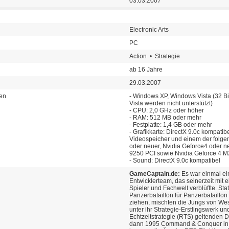
03.03.2007
Electronic Arts
PC
Action • Strategie
ab 16 Jahre
29.03.2007
en
- Windows XP, Windows Vista (32 Bit
Vista werden nicht unterstützt)
- CPU: 2,0 GHz oder höher
- RAM: 512 MB oder mehr
- Festplatte: 1,4 GB oder mehr
- Grafikkarte: DirectX 9.0c kompati
Videospeicher und einem der folge
oder neuer, Nvidia Geforce4 oder 
9250 PCI sowie Nvidia Geforce 4 MX
- Sound: DirectX 9.0c kompatibel
GameCaptain.de:
Es war einmal ein
Entwicklerteam, das seinerzeit mit
Spieler und Fachwelt verblüffte. St
Panzerbataillon für Panzerbataillon
ziehen, mischten die Jungs von Wes
unter ihr Strategie-Erstlingswerk un
Echtzeitstrategie (RTS) geltenden D
dann 1995 Command & Conquer in 