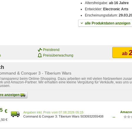
Altersfreigabe:
ab 16 Jahre
Entwickler:
Electronic Arts
Erscheinungsdatum:
29.03.2
alle Produktdaten anzeigen
Preistrend
2
ab
n
Preisüberwachung
ch
Command & Conquer 3 - Tiberium Wars
 Transparenz beim Online-Shopping. Dazu arbeiten wir mit vielen Netzwerken zusa
k und Amazon-Partner. Wir erhalten eine kleine Vergütung für Verkäufe, was uns u
lussen.
bare anzeigen
5
€
Amazon
Preis vom 07.08.2026 05:15
Command & Conquer 3: Tiberium Wars 5030932055408
...
,50 €
Games/Games/Games, Hardware & Zubehör für PC/Spiele
für PC Games/Arborist Merchandising Root/Self
Service/Custom Stores/cb50d3fe-f2f4-435e-9613-