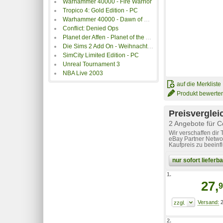
Warhammer 40000 - Fire Warrior
Tropico 4: Gold Edition - PC
Warhammer 40000 - Dawn of War - Winter Assault Add On
Conflict: Denied Ops
Planet der Affen - Planet of the Apes
Die Sims 2 Add On - Weihnachts Pack
SimCity Limited Edition - PC
Unreal Tournament 3
NBA Live 2003
auf die Merkliste
Produkt bewerte
Preisverglei
2 Angebote für 
Wir verschaffen dir
eBay Partner Networ
Kaufpreis zu beeinf
nur sofort liefer
1.
27,
9
2
2.