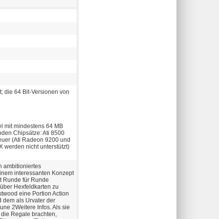
; die 64 Bit-Versionen von
bel mit mindestens 64 MB
nden Chipsätze: Ati 8500
neuer (Ati Radeon 9200 und
 werden nicht unterstützt)
 ambitioniertes
 einem interessanten Konzept
att Runde für Runde
 über Hexfeldkarten zu
twood eine Portion Action
d dem als Urvater der
une 2Weitere Infos. Als sie
die Regale brachten,