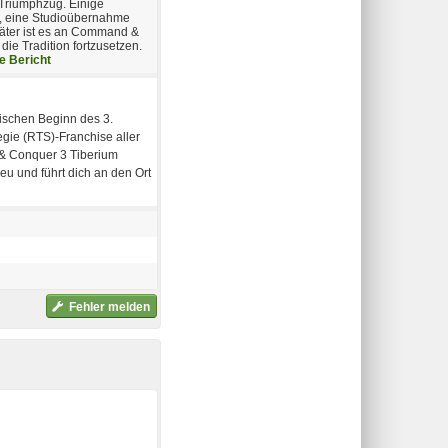
 Triumphzug. Einige
r, eine Studioübernahme
päter ist es an Command &
ie Tradition fortzusetzen.
e Bericht
ischen Beginn des 3.
egie (RTS)-Franchise aller
& Conquer 3 Tiberium
u und führt dich an den Ort
Fehler melden