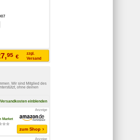
007
zzgl.
7,
95
€
Versand
mmen. Wir sind Mitglied des
nterstützt, ohne deinen
Versandkosten einblenden
 Market
zum Shop