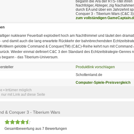
begann die Ära der RTS-Titel ihren
Nachfolger, Ableger, zig Nachahme
durch EA und über ein Jahrzehnt s
Conquer 3 - Tiberium Wars (C&C 3) d
zum vollständigen GameCaptain.d
nen
ltiger nuklearer Feuerball explodiert hoch am Nachthimmel und läutet den dramat
 - und damit auch die lang erwartete Rückkehr der bahnbrechendsten Echtzeitstrat
n Kritikern gelobte Command & Conquer(TM) (C&C)-Reihe kehrt nun mit Command 
rück. Wieder einmal definiert C&C 3 den Standard des Echtzeitstrategie-Genres ne
s begann - das Tiberium-Universum.
ersteller
Produktlink vorschlagen
Schottenland.de
Computer-Spiele-Preisvergleich
e • Irrtümer möglich
nur mit Link auf diese Seite
nd & Conquer 3 - Tiberium Wars
Gesamtbewertung aus 7 Bewertungen