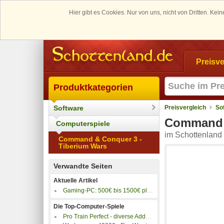
Hier gibt es Cookies. Nur von uns, nicht von Dritten. K
Preisve
Produktkategorien
Software
Preisvergleich
So
Command &
Computerspiele
im Schottenland 
Command & Conquer 3 -
Tiberium Wars
Verwandte Seiten
Aktuelle Artikel
Gaming-PC: 500€ bis 1500€ plus 4K-Gaming PC
Die Top-Computer-Spiele
Pro Train Perfect - diverse Addons