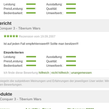
Leistung:
Ausstattung:
Preis/Leistung:
Qualität:
Bedienbarkeit:
Umweltvertr.:
ericht
onquer 3 - Tiberium Wars
Rezension vom 19.09.2007
Ist auf jeden Fall empfehlenswert!!! Sollte man besitzen!!!
Einzelkriterien
Leistung:
Ausstattung:
Preis/Leistung:
Qualität:
Bedienbarkeit:
Umweltvertr.:
Ich finde diese Bewertung
hilfreich
|
nicht hilfreich
|
unangemessen
.
iegeln die subjektiven Meinungen und Erfahrungen der jeweiligen User wider. Wir
llen Bewertungen.
odukte
onquer 3 - Tiberium Wars