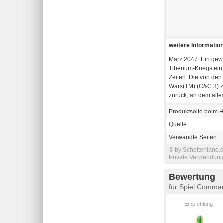
weitere Informatio
März 2047. Ein gewa
Tiberium-Kriegs ein
Zeiten. Die von de
Wars(TM) (C&C 3) zu
zurück, an dem alle
Produktseite beim H
Quelle
Verwandte Seiten
© by Schottenland.d
Private Verwendung 
Bewertung
für Spiel Comma
Empfehlung