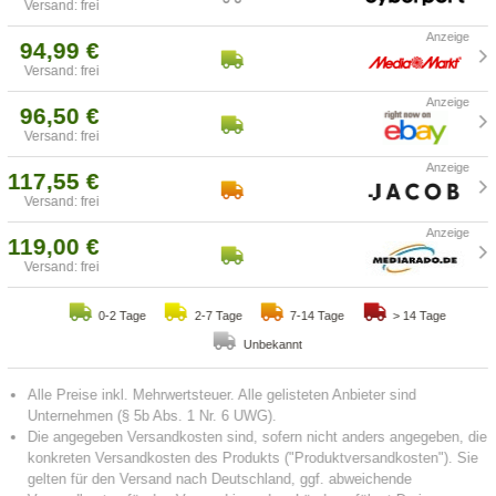
Versand: frei
94,99 €
Versand: frei
96,50 €
Versand: frei
117,55 €
Versand: frei
119,00 €
Versand: frei
0-2 Tage
2-7 Tage
7-14 Tage
> 14 Tage
Unbekannt