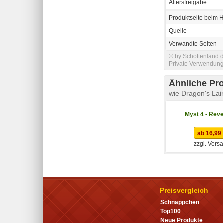
Altersfreigabe
Produktseite beim H
Quelle
Verwandte Seiten
© by Schottenland.d
Private Verwendung 
Ähnliche Pr
wie Dragon's Lai
Myst 4 - Reve
ab 16,99
zzgl. Vers
Preisvergleich
Schnäppchen
Top100
Neue Produkte