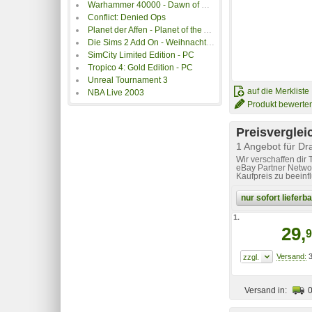
Warhammer 40000 - Dawn of War - Winter Assault Add On
Conflict: Denied Ops
Planet der Affen - Planet of the Apes
Die Sims 2 Add On - Weihnachts Pack
SimCity Limited Edition - PC
Tropico 4: Gold Edition - PC
Unreal Tournament 3
auf die Merkliste
NBA Live 2003
Produkt bewerte
Preisverglei
1 Angebot für Dr
Wir verschaffen dir
eBay Partner Networ
Kaufpreis zu beeinf
nur sofort liefer
1.
29,
9
3
Versand in: