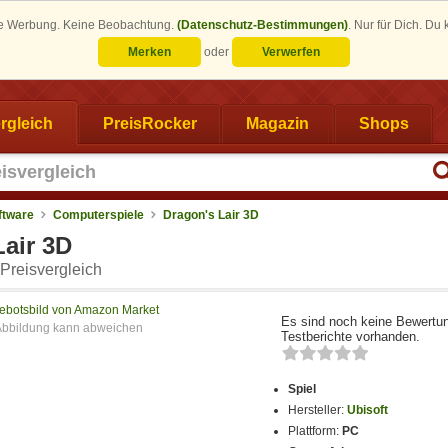
eine Werbung. Keine Beobachtung.
(Datenschutz-Bestimmungen)
.
Nur für Dich. Du
Merken
oder
Verwerfen
rgleich
PreisRocker
Magazin
Shops
ftware
Computerspiele
Dragon's Lair 3D
Lair 3D
Preisvergleich
ebotsbild von Amazon Market
Es sind noch keine Bewertu
Testberichte vorhanden.
Spiel
Hersteller:
Ubisoft
Plattform:
PC