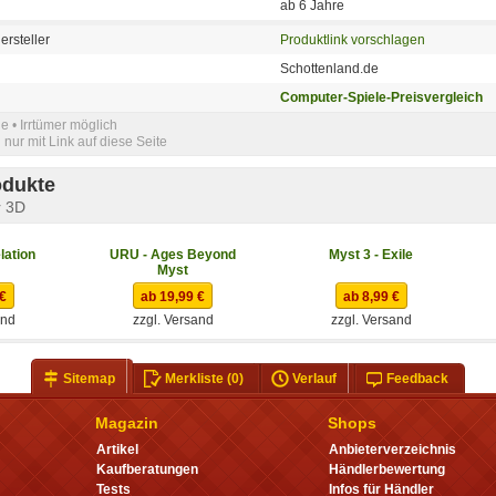
ab 6 Jahre
ersteller
Produktlink vorschlagen
Schottenland.de
Computer-Spiele-Preisvergleich
e • Irrtümer möglich
nur mit Link auf diese Seite
odukte
r 3D
lation
URU - Ages Beyond
Myst 3 - Exile
Myst
 €
ab 19,99 €
ab 8,99 €
and
zzgl. Versand
zzgl. Versand
Sitemap
Merkliste
(0)
Verlauf
Feedback
Magazin
Shops
Artikel
Anbieterverzeichnis
Kaufberatungen
Händlerbewertung
Tests
Infos für Händler