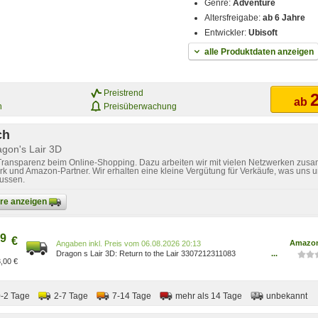
Genre:
Adventure
Altersfreigabe:
ab 6 Jahre
Entwickler:
Ubisoft
alle Produktdaten anzeigen
Preistrend
2
ab
n
Preisüberwachung
ch
agon's Lair 3D
 Transparenz beim Online-Shopping. Dazu arbeiten wir mit vielen Netzwerken zusa
k und Amazon-Partner. Wir erhalten eine kleine Vergütung für Verkäufe, was uns u
lussen.
bare anzeigen
9
€
Amazon
Preis vom 06.08.2026 20:13
Dragon s Lair 3D: Return to the Lair 3307212311083
...
,00 €
Games/Games/Games, Hardware & Zubehör für PC/Spiele
für PC Games/Arborist Merchandising Root/Self
Service/Custom Stores/cb50d3fe-f2f4-435e-9613-
8a14da64c857_0/cb50d3fe-f2f4-435e-9613-
0-2 Tage
2-7 Tage
7-14 Tage
mehr als 14 Tage
unbekannt
8a14da64c857_150