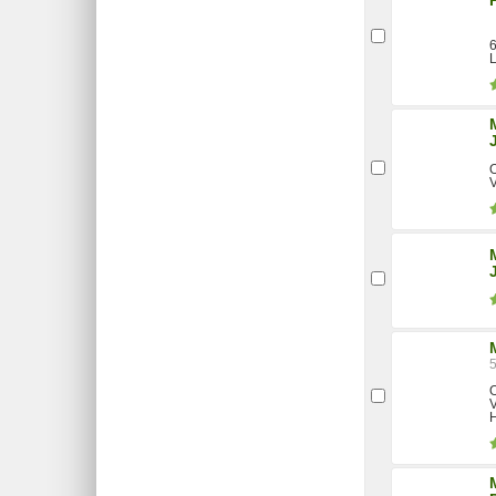
6
L
O
V
O
V