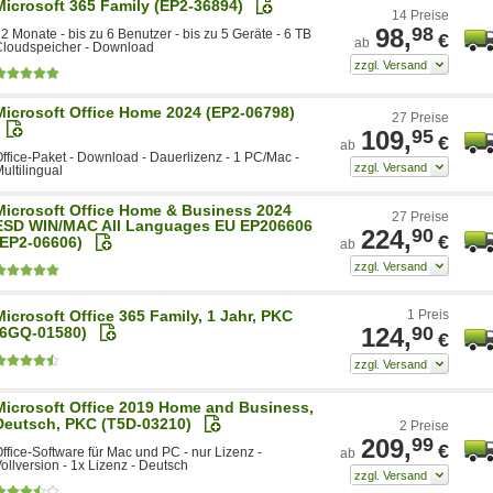
Microsoft 365 Family (EP2-36894)
14 Preise
98,
98
2 Monate - bis zu 6 Benutzer - bis zu 5 Geräte - 6 TB
€
ab
Cloudspeicher - Download
Microsoft Office Home 2024 (EP2-06798)
27 Preise
109,
95
€
ab
ffice-Paket - Download - Dauerlizenz - 1 PC/Mac -
ultilingual
Microsoft Office Home & Business 2024
27 Preise
ESD WIN/MAC All Languages EU EP206606
224,
90
€
(EP2-06606)
ab
Microsoft Office 365 Family, 1 Jahr, PKC
1 Preis
124,
90
(6GQ-01580)
€
Microsoft Office 2019 Home and Business,
Deutsch, PKC (T5D-03210)
2 Preise
209,
99
€
ffice-Software für Mac und PC - nur Lizenz -
ab
ollversion - 1x Lizenz - Deutsch