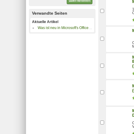
übernehmen
1
Verwandte Seiten
Aktuelle Artikel
Was ist neu in Microsoft's Office 2016, welche Varianten gibt es und was kosten sie?
O
M
O
V