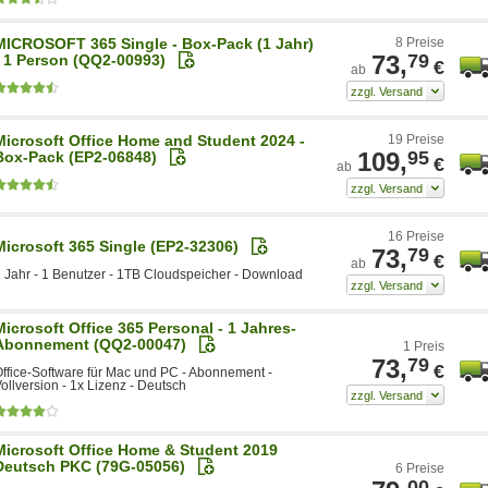
MICROSOFT 365 Single - Box-Pack (1 Jahr)
8 Preise
73,
79
- 1 Person (QQ2-00993)
€
ab
Microsoft Office Home and Student 2024 -
19 Preise
109,
95
Box-Pack (EP2-06848)
€
ab
16 Preise
Microsoft 365 Single (EP2-32306)
73,
79
€
ab
 Jahr - 1 Benutzer - 1TB Cloudspeicher - Download
Microsoft Office 365 Personal - 1 Jahres-
Abonnement (QQ2-00047)
1 Preis
73,
79
€
ffice-Software für Mac und PC - Abonnement -
ollversion - 1x Lizenz - Deutsch
Microsoft Office Home & Student 2019
Deutsch PKC (79G-05056)
6 Preise
00