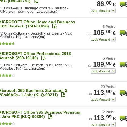
PKC (D86-04741)
86,
00
€
C Office-Visualisierung-Software - Deutsch -
ollversion - download - 1x Lizenz(en)
MICROSOFT Office Home and Business
2013 Deutsch (T5D-01628)
3 Preise
105,
00
€
C Office-Software - Deutsch - nur Lizenz - MLK
ab
Medialess Kit) - 1x Lizenz(en)
MICROSOFT Office Professional 2013
Deutsch (269-16149)
5 Preise
189,
00
€
C Office-Software - Deutsch - nur Lizenz - MLK
ab
Medialess Kit) - 1x Lizenz(en)
20 Preise
Microsoft 365 Business Standard, 5
113,
99
€
ab
PCs/MACs- 1 Jahr (KLQ-00211)
MICROSOFT Office 365 Business Premium,
2 Preise
113,
99
1 Jahr PKC (KLQ-00384)
€
ab