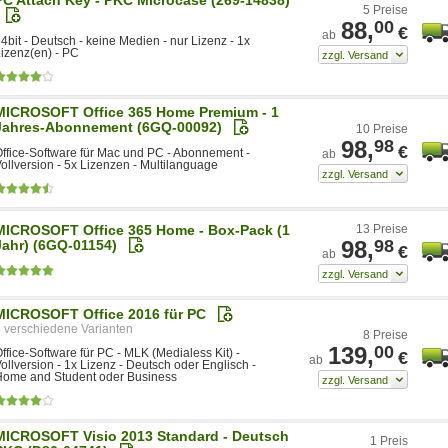
5 Preise
88,
00
€
ab
4bit - Deutsch - keine Medien - nur Lizenz - 1x
izenz(en) - PC
MICROSOFT Office 365 Home Premium - 1
Jahres-Abonnement (6GQ-00092)
10 Preise
98,
98
€
ffice-Software für Mac und PC - Abonnement -
ab
ollversion - 5x Lizenzen - Multilanguage
MICROSOFT Office 365 Home - Box-Pack (1
13 Preise
98,
98
Jahr) (6GQ-01154)
€
ab
MICROSOFT Office 2016 für PC
5
8 Preise
139,
00
ffice-Software für PC - MLK (Medialess Kit) -
€
ab
ollversion - 1x Lizenz - Deutsch oder Englisch -
Home and Student oder Business
MICROSOFT Visio 2013 Standard - Deutsch
1 Preis