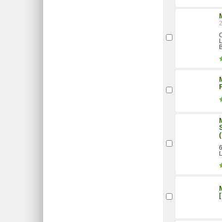
O
L
6
L