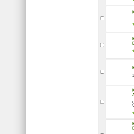
1
O
V