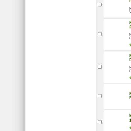
P
V
P
(
P
(