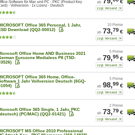
79,
€
ffice-Software für Mac und PC - PKC (Product Key
ab
ard) - Vollversion - 1x Lizenz - Deutsch
MICROSOFT Office 365 Personal, 1 Jahr,
10 Preise
73,
79
ESD Download (QQ2-00012)
€
ab
5 Preise
Microsoft Office Home AND Business 2021
79,
95
German Eurozone Medialess P8 (T5D-
€
ab
03526)
MICROSOFT Office 365 Home, Office-
5 Preise
Software 1 Jahr Vollversion Deutsch (6GQ-
98,
99
€
01054)
ab
2 Preise
Microsoft Office 365 Single, 1 Jahr, PKC
73,
79
€
ab
(deutsch) (PC/MAC) (QQ2-01421)
MICROSOFT MS Office 2010 Professional
PC Attach Key - PKC Microcase (269-14838)