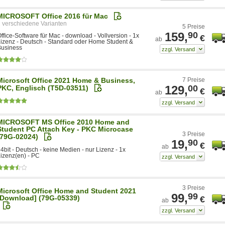
MICROSOFT Office 2016 für Mac
2
5 Preise
159,
90
ffice-Software für Mac - download - Vollversion - 1x
€
ab
izenz - Deutsch - Standard oder Home Student &
Business
Microsoft Office 2021 Home & Business,
7 Preise
129,
00
PKC, Englisch (T5D-03511)
€
ab
MICROSOFT MS Office 2010 Home and
Student PC Attach Key - PKC Microcase
3 Preise
(79G-02024)
19,
90
€
ab
4bit - Deutsch - keine Medien - nur Lizenz - 1x
izenz(en) - PC
3 Preise
Microsoft Office Home and Student 2021
99,
99
[Download] (79G-05339)
€
ab