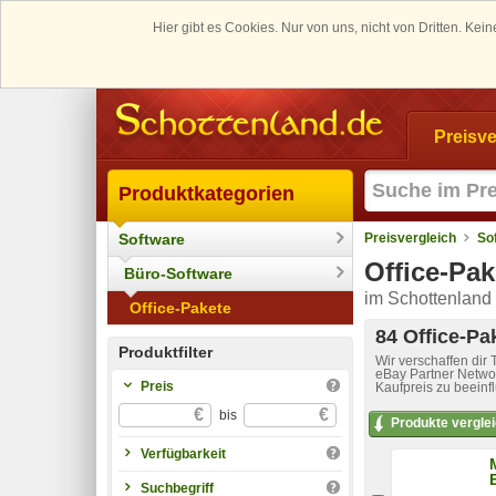
Hier gibt es Cookies. Nur von uns, nicht von Dritten. K
Preisve
Produktkategorien
Software
Preisvergleich
So
Office-Pak
Büro-Software
im Schottenland 
Office-Pakete
84 Office-Pa
Produktfilter
Wir verschaffen dir
eBay Partner Networ
Preis
Kaufpreis zu beeinf
€
€
bis
Produkte vergle
Verfügbarkeit
Suchbegriff