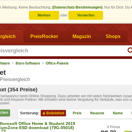
eine Werbung. Keine Beobachtung.
(Datenschutz-Bestimmungen)
.
Nur für Dich. Du
Merken
oder
Verwerfen
rgleich
PreisRocker
Magazin
Shops
ftware
Büro-Software
Office-Pakete
et
Preisvergleich
ket (354 Preise)
 Transparenz beim Online-Shopping. Dazu arbeiten wir mit vielen Netzwerken zusa
k und Amazon-Partner. Wir erhalten eine kleine Vergütung für Verkäufe, was uns u
lussen.
ichen
Sortierung:
Beliebtheit
Preis
Neueste
Name
Microsoft Office Home & Student 2019
4 Preise
EuroZone ESD download (79G-05018)
90