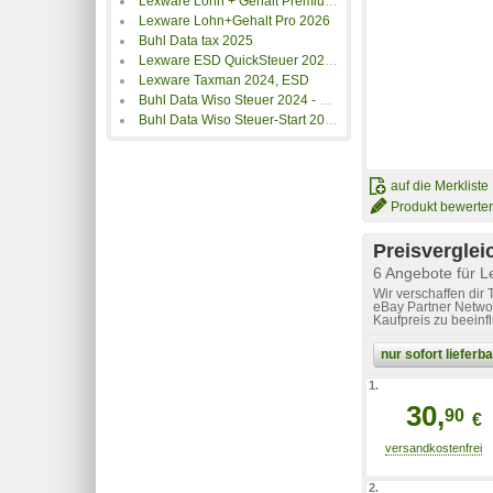
Lexware Lohn + Gehalt Premium 2026
Lexware Lohn+Gehalt Pro 2026
Buhl Data tax 2025
Lexware ESD QuickSteuer 2023 Download
Lexware Taxman 2024, ESD
Buhl Data Wiso Steuer 2024 - Download & Produktschlüssel
Buhl Data Wiso Steuer-Start 2021 [Download]
auf die Merkliste
Produkt bewerte
Preisverglei
6 Angebote für 
Wir verschaffen dir
eBay Partner Networ
Kaufpreis zu beeinf
nur sofort liefer
1.
30,
90
€
2.