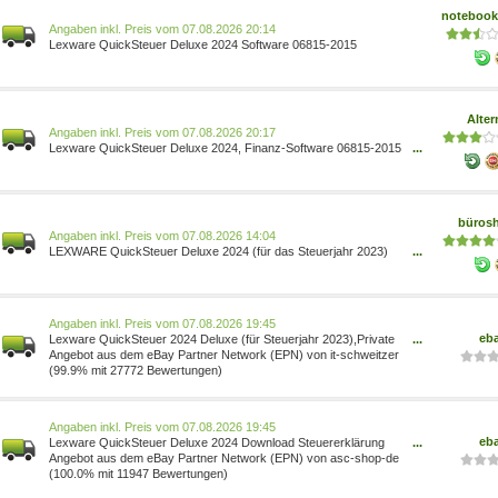
notebooks
Preis vom 07.08.2026 20:14
Lexware QuickSteuer Deluxe 2024 Software 06815-2015
Alter
Preis vom 07.08.2026 20:17
Lexware QuickSteuer Deluxe 2024, Finanz-Software 06815-2015
...
Deutsch, Download Sprache: Deutsch Anzahl: 1 Benutzer
100196368
büros
Preis vom 07.08.2026 14:04
LEXWARE QuickSteuer Deluxe 2024 (für das Steuerjahr 2023)
...
Software Vollversion (Download-Link) 9783648171165
Preis vom 07.08.2026 19:45
eb
Lexware QuickSteuer 2024 Deluxe (für Steuerjahr 2023),Private
...
und gew. Steuer, Download 06815-2015
Angebot aus dem eBay Partner Network (EPN) von it-schweitzer
(99.9% mit 27772 Bewertungen)
Preis vom 07.08.2026 19:45
eb
Lexware QuickSteuer Deluxe 2024 Download Steuererklärung
...
2023 Windows 10/11 (NEU 06815-2015
Angebot aus dem eBay Partner Network (EPN) von asc-shop-de
(100.0% mit 11947 Bewertungen)