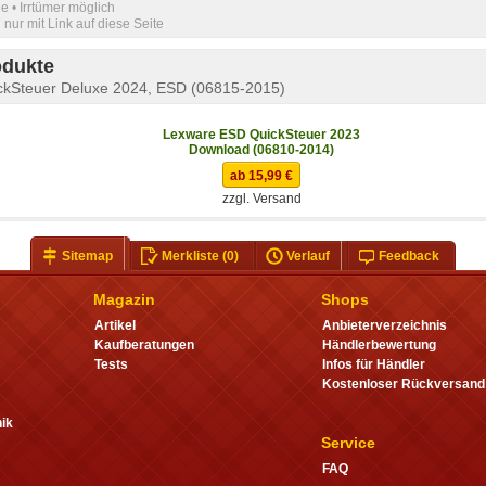
e • Irrtümer möglich
nur mit Link auf diese Seite
odukte
ckSteuer Deluxe 2024, ESD (06815-2015)
Lexware ESD QuickSteuer 2023
Download (06810-2014)
ab 15,99 €
zzgl. Versand
Sitemap
Merkliste
(0)
Verlauf
Feedback
Magazin
Shops
Artikel
Anbieterverzeichnis
Kaufberatungen
Händlerbewertung
Tests
Infos für Händler
Kostenloser Rückversand
ik
Service
FAQ