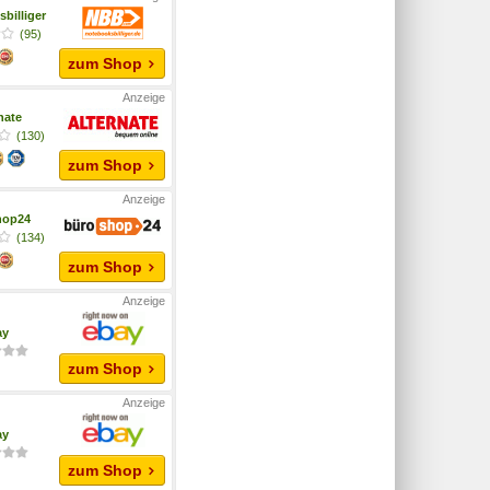
billiger
(95)
zum Shop
nate
(130)
zum Shop
hop24
(134)
zum Shop
ay
zum Shop
ay
zum Shop