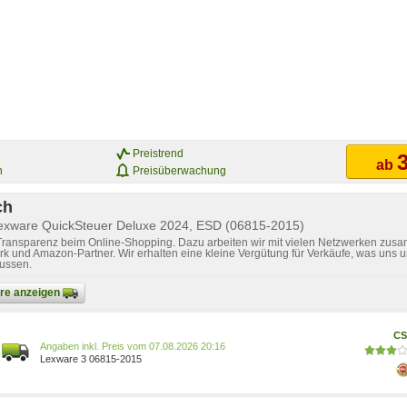
Preistrend
3
ab
n
Preisüberwachung
ch
Lexware QuickSteuer Deluxe 2024, ESD (06815-2015)
 Transparenz beim Online-Shopping. Dazu arbeiten wir mit vielen Netzwerken zusa
k und Amazon-Partner. Wir erhalten eine kleine Vergütung für Verkäufe, was uns u
lussen.
bare anzeigen
CS
Preis vom 07.08.2026 20:16
Lexware 3 06815-2015