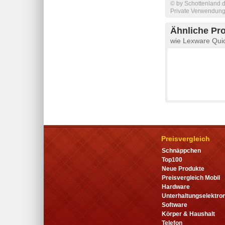
© by Schottenland.d
Private Verwendung 
Ähnliche Pr
wie Lexware Qui
Preisvergleich
Schnäppchen
Top100
Neue Produkte
Preisvergleich Mobil
Hardware
Unterhaltungselektron
Software
Körper & Haushalt
Telefon