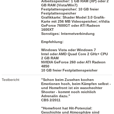
Arbeitsspeicher: 1 GB RAM (XP) oder 2
GB RAM (Vista/Win7)
Festplattenspeicher: 10 GB freier
Festplattenspeicher
Grafikkarte: Shader Model 3.0 Grafik-
Karte mit 256 MB Videospeicher; nVidia
GeForce 7600GT oder ATI Radeon
1600XT
Sonstiges: Internetverbindung
Empfehlung:
Windows Vista oder Windows 7
Intel oder AMD Quad Core 2 GHz+ CPU
2 GB RAM
NVIDIA GeForce 260 oder ATI Radeon
4850
10 GB freier Festplattenspeicher
Testbericht
"Schon beim Zusehen kochen
Emotionen hoch, beim Kämpfen selbst -
und Homefront ist ein waschechter
Shooter - kommt noch reichlich
Adrenalin dazu."
CBS 2/2011
"Homefront hat Hit-Potenzial:
Geschichte und Atmosphäre sind