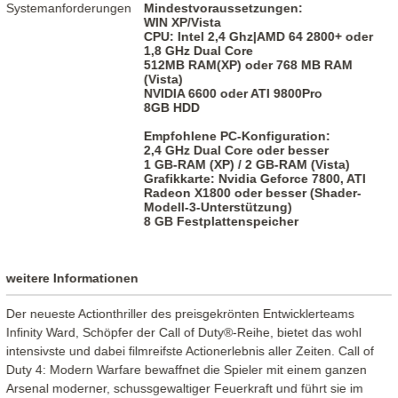
Systemanforderungen
Mindestvoraussetzungen:
WIN XP/Vista
CPU: Intel 2,4 Ghz|AMD 64 2800+ oder
1,8 GHz Dual Core
512MB RAM(XP) oder 768 MB RAM
(Vista)
NVIDIA 6600 oder ATI 9800Pro
8GB HDD
Empfohlene PC-Konfiguration:
2,4 GHz Dual Core oder besser
1 GB-RAM (XP) / 2 GB-RAM (Vista)
Grafikkarte: Nvidia Geforce 7800, ATI
Radeon X1800 oder besser (Shader-
Modell-3-Unterstützung)
8 GB Festplattenspeicher
weitere Informationen
Der neueste Actionthriller des preisgekrönten Entwicklerteams
Infinity Ward, Schöpfer der Call of Duty®-Reihe, bietet das wohl
intensivste und dabei filmreifste Actionerlebnis aller Zeiten. Call of
Duty 4: Modern Warfare bewaffnet die Spieler mit einem ganzen
Arsenal moderner, schussgewaltiger Feuerkraft und führt sie im