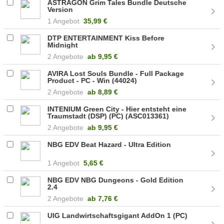
ASTRAGON Grim Tales Bundle Deutsche
Version
1 Angebot
35,99 €
DTP ENTERTAINMENT Kiss Before
Midnight
2 Angebote
ab
9,95 €
AVIRA Lost Souls Bundle - Full Package
Product - PC - Win (44024)
2 Angebote
ab
8,89 €
INTENIUM Green City - Hier entsteht eine
Traumstadt (DSP) (PC) (ASC013361)
2 Angebote
ab
9,95 €
NBG EDV Beat Hazard - Ultra Edition
1 Angebot
5,65 €
NBG EDV NBG Dungeons - Gold Edition
2.4
2 Angebote
ab
7,76 €
UIG Landwirtschaftsgigant AddOn 1 (PC)