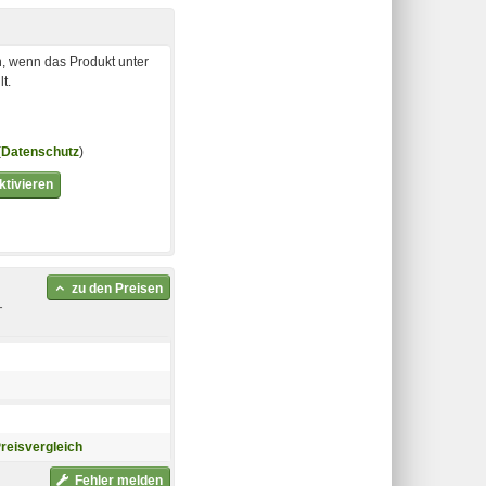
, wenn das Produkt unter
t.
(
Datenschutz
)
tivieren
zu den Preisen
-
Preisvergleich
Fehler melden