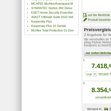
MCAFEE McAfee/Avanquest McAfee Internet Security 3 Device (Code in a Box)
SYMANTEC Norton 360 Deluxe 25GB GE 1 U 3 DEV 12MO STD RET ENR MM IN (21395039)
ESET Home Security Essential, 10 User, 1
auf die Merkliste
AVAST Ultimate Suite 2020 Vollversion Sofortdownload 10 Geräte 2 Jahre AVASTULTI10PC2J
Produkt bewerte
Kaspersky Plus
Kaspersky Plus 10 Geräte
Preisverglei
McAfee Total Protection 01-Device Code in a Box - Firewall/Security
2 Angebote für W
Wir verschaffen dir
eBay Partner Networ
Kaufpreis zu beeinf
nur sofort liefer
1.
7.418,
8
8
2.
8.354,
5
Versand in: