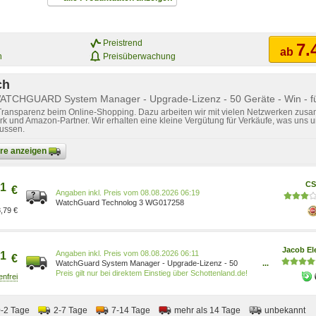
Preistrend
7.
ab
n
Preisüberwachung
ch
ATCHGUARD System Manager - Upgrade-Lizenz - 50 Geräte - Win - für
 Transparenz beim Online-Shopping. Dazu arbeiten wir mit vielen Netzwerken zusa
k und Amazon-Partner. Wir erhalten eine kleine Vergütung für Verkäufe, was uns u
lussen.
bare anzeigen
CS
1
€
Preis vom 08.08.2026 06:19
WatchGuard Technolog 3 WG017258
,79 €
Jacob El
Preis vom 08.08.2026 06:11
1
€
WatchGuard System Manager - Upgrade-Lizenz - 50
...
Geräte - Win - für Firebox X Peak X5000, X Peak X6000, X
Preis gilt nur bei direktem Einstieg über Schottenland.de!
Peak X8000 (WG017258)
0-2 Tage
2-7 Tage
7-14 Tage
mehr als 14 Tage
unbekannt