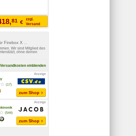
zzgl.
418,
81
€
Versand
 Firebox X ...
mmen. Wir sind Mitglied des
nterstützt, ohne deinen
Versandkosten einblenden
V
(17)
zum Shop
ektronik
(544)
zum Shop