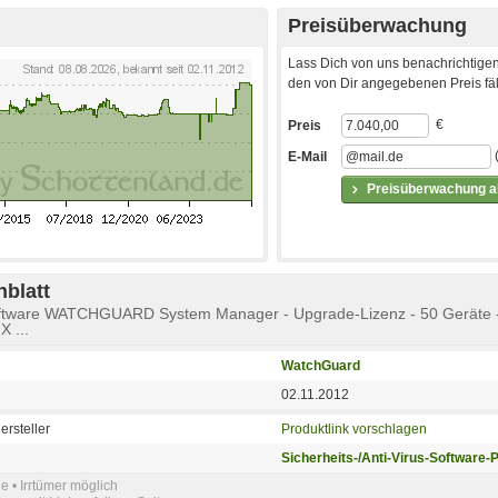
Preisüberwachung
Lass Dich von uns benachrichtigen
den von Dir angegebenen Preis fäll
€
Preis
E-Mail
Preisüberwachung ak
blatt
software WATCHGUARD System Manager - Upgrade-Lizenz - 50 Geräte 
X ...
WatchGuard
02.11.2012
ersteller
Produktlink vorschlagen
Sicherheits-/Anti-Virus-Software-
e • Irrtümer möglich