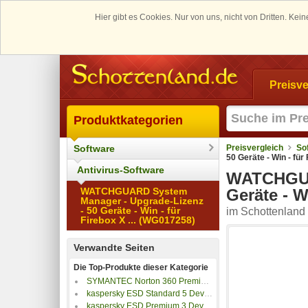
Hier gibt es Cookies. Nur von uns, nicht von Dritten. K
Preisve
Produktkategorien
Software
Preisvergleich
So
50 Geräte - Win - für
Antivirus-Software
WATCHGUAR
WATCHGUARD System
Geräte - W
Manager - Upgrade-Lizenz
- 50 Geräte - Win - für
im Schottenland 
Firebox X ... (WG017258)
Verwandte Seiten
Die Top-Produkte dieser Kategorie
SYMANTEC Norton 360 Premium, 1 User, 10 Geräte, inkl. 75GB, Box
kaspersky ESD Standard 5 Device 2 Year
kaspersky ESD Premium 3 Device 1 Year