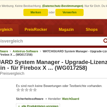
eine Werbung. Keine Beobachtung.
(Datenschutz-Bestimmungen)
.
Nur für Dich. Du
Merken
oder
Verwerfen
rgleich
PreisRocker
Magazin
Shops
ftware
Antivirus-Software
WATCHGUARD System Manager - Upgrade-Lize
 Firebox X ... (WG017258)
D System Manager - Upgrade-Lizenz 
in - für Firebox X ... (WG017258)
Preisvergleich
Es sind noch keine Bewertungen oder Testberichte vorhanden.
Sicherheitssoftware
Hersteller:
WatchGuard
alle Produktdaten anzeigen