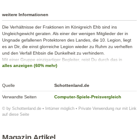
weitere Informationen
Die Verhältnisse der Fraktionen im Königreich Ehb sind ins
Ungleichgewicht geraten. Als einer der wenigen Mitglieder der in
Ungnade gefallenen Protektoren des Landes, die 10. Legion, liegt
es an Dir, die einst glorreiche Legion wieder zu Ruhm zu verhelfen
und den Verfall Ehbsin die Dunkelheit zu verhindern.
Mit einer Gruppe einzigartiger Begleiter, reist Du durch das in
alles anzeigen (60% mehr)
Aufruhr geratene Land Ehb und kämpfst gegen mit Kombinationen
aus heldenhaften Fähigkeiten, erschütternder Magie und
bedrohlichen Waffen gegen Widerstand und Verbrechen der
Quelle
Schottenland.de
Einwohner und Bestien.
DUNGEON SIEGE® 3 vereint nahtloses Action-Gameplay mit einem
Verwandte Seiten
Computer-Spiele-Preisvergleich
tiefgehenden Rollenspiel-System und hält eine überwältigende Fülle
an Möglichkeiten, ein umfassendes Multiplayer-Erlebnis und eine
© by Schottenland.de • Irrtümer möglich • Private Verwendung nur mit Link
beeindruckende Story, die nur Square Enix und Obsidian
auf diese Seite
Entertainment schreiben können, bereit.
Magazin Artikel