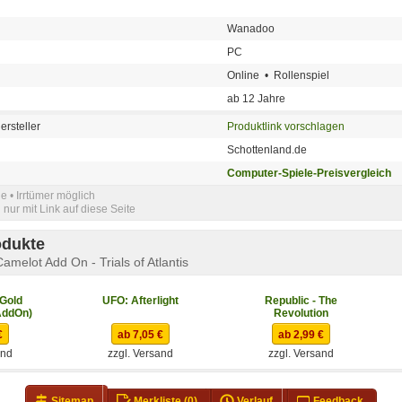
Wanadoo
PC
Online • Rollenspiel
ab 12 Jahre
ersteller
Produktlink vorschlagen
Schottenland.de
Computer-Spiele-Preisvergleich
e • Irrtümer möglich
nur mit Link auf diese Seite
odukte
amelot Add On - Trials of Atlantis
 Gold
UFO: Afterlight
Republic - The
 AddOn)
Revolution
€
ab 7,05 €
ab 2,99 €
and
zzgl. Versand
zzgl. Versand
Sitemap
Merkliste
(0)
Verlauf
Feedback