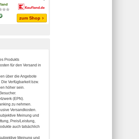
fland
zum Shop