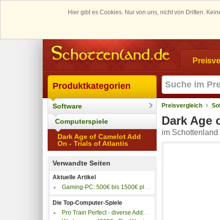
Hier gibt es Cookies. Nur von uns, nicht von Dritten. K
Preisve
Produktkategorien
Software
Preisvergleich
So
Dark Age o
Computerspiele
im Schottenland 
Dark Age of Camelot Add
On - Trials of Atlantis
Verwandte Seiten
Aktuelle Artikel
Gaming-PC: 500€ bis 1500€ plus 4K-Gaming PC
Die Top-Computer-Spiele
Pro Train Perfect - diverse Addons