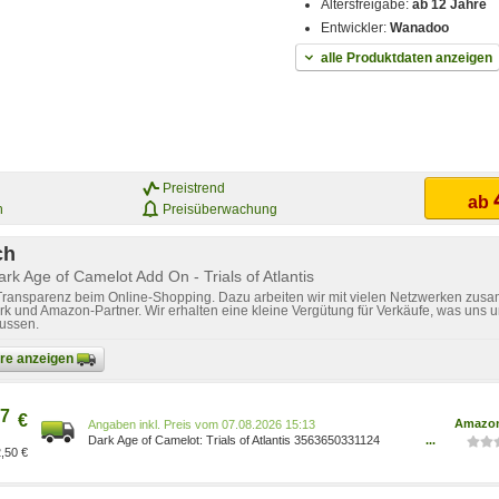
Altersfreigabe:
ab 12 Jahre
Entwickler:
Wanadoo
alle Produktdaten anzeigen
Preistrend
ab
n
Preisüberwachung
ch
rk Age of Camelot Add On - Trials of Atlantis
 Transparenz beim Online-Shopping. Dazu arbeiten wir mit vielen Netzwerken zusa
k und Amazon-Partner. Wir erhalten eine kleine Vergütung für Verkäufe, was uns u
lussen.
bare anzeigen
7
€
Amazon
Preis vom 07.08.2026 15:13
Dark Age of Camelot: Trials of Atlantis 3563650331124
...
,50 €
Games/Games/Games, Hardware & Zubehör für PC