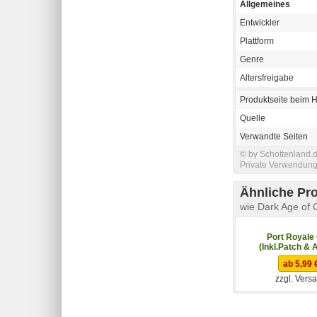
Allgemeines
Entwickler
Plattform
Genre
Altersfreigabe
Produktseite beim H
Quelle
Verwandte Seiten
© by Schottenland.d
Private Verwendung 
Ähnliche Pr
wie Dark Age of C
Port Royale
(Inkl.Patch &
ab 5,99 
zzgl. Vers