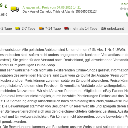
Kau
9
€
Preis vom 07.08.2026 14:21
Dark Age of Camelot: Trials of Atlantis 3563650331124
,95 €
0-2 Tage
2-7 Tage
7-14 Tage
mehr als 14 Tage
unbekannt