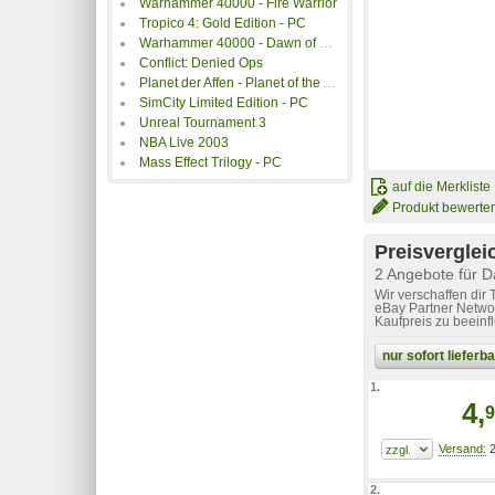
Warhammer 40000 - Fire Warrior
Tropico 4: Gold Edition - PC
Warhammer 40000 - Dawn of War - Winter Assault Add On
Conflict: Denied Ops
Planet der Affen - Planet of the Apes
SimCity Limited Edition - PC
Unreal Tournament 3
NBA Live 2003
Mass Effect Trilogy - PC
auf die Merkliste
Produkt bewerte
Preisverglei
2 Angebote für Da
Wir verschaffen dir
eBay Partner Networ
Kaufpreis zu beeinf
nur sofort liefer
1.
4,
9
2
2.